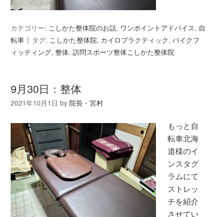
カテゴリー:
こしかた整体院のお話
,
ワンポイントアドバイス
,
自
転車
タグ:
こしかた整体院
,
カイロプラクティック
,
バイクフ
ィッティング
,
整体
,
訪問スポーツ整体こしかた整体院
9月30日：整体
2021年10月1日
by
院長・宮村
もっと自
転車北海
道様のイ
ンスタグ
ラムにて
ストレッ
チを紹介
させてい