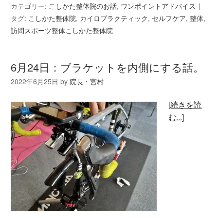
カテゴリー:
こしかた整体院のお話
,
ワンポイントアドバイス
タグ:
こしかた整体院
,
カイロプラクティック
,
セルフケア
,
整体
,
訪問スポーツ整体こしかた整体院
6月24日：ブラケットを内側にする話。
2022年6月25日
by
院長・宮村
[続きを読
む...]