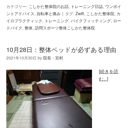
カテゴリー:
こしかた整体院のお話
,
トレーニング日誌
,
ワンポイ
ントアドバイス
,
自転車と痛み
タグ:
Zwift
,
こしかた整体院
,
カ
イロプラクティック
,
トレーニング
,
バイクフィッティング
,
ロー
ドバイク
,
整体
,
訪問スポーツ整体こしかた整体院
10月28日：整体ベッドが必ずある理由
2021年10月30日
by
院長・宮村
[続きを読
む...]