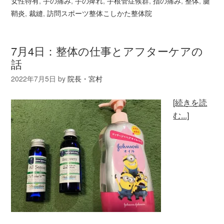
女性特有
,
手の痛み
,
手の痺れ
,
手根管症候群
,
指の痛み
,
整体
,
腱
鞘炎
,
裁縫
,
訪問スポーツ整体こしかた整体院
7月4日：整体の仕事とアフターケアの
話
2022年7月5日
by
院長・宮村
[続きを読
む...]