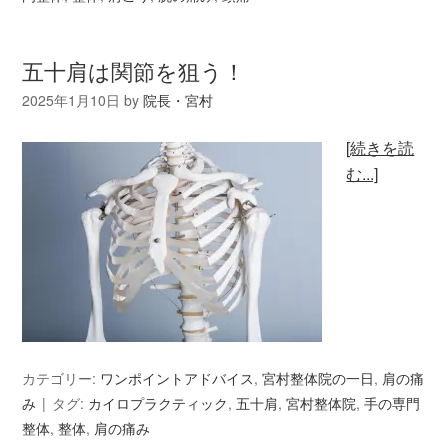
五十肩は関節を狙う！
2025年1月10日
by
院長・宮村
[続きを読
む...]
カテゴリー:
ワンポイントアドバイス
,
宮村整体院の一日
,
肩の痛
み
タグ:
カイロプラクティック
,
五十肩
,
宮村整体院
,
手の専門
整体
,
整体
,
肩の痛み