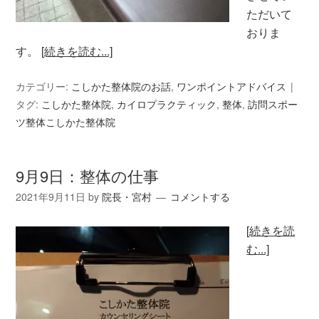
ただいて
おりま
す。
[続きを読む...]
カテゴリー:
こしかた整体院のお話
,
ワンポイントアドバイス
タグ:
こしかた整体院
,
カイロプラクティック
,
整体
,
訪問スポー
ツ整体こしかた整体院
9月9日：整体の仕事
2021年9月11日
by
院長・宮村
コメントする
[続きを読
む...]