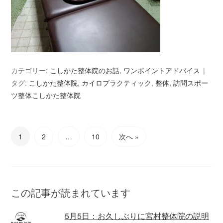
カテゴリー:
こしかた整体院のお話
,
ワンポイントアドバイス
タグ:
こしかた整体院
,
カイロプラクティック
,
整体
,
訪問スポー
ツ整体こしかた整体院
1
2
…
10
次へ »
この記事が読まれています
5月5日：お久しぶりに宮村整体院の説明