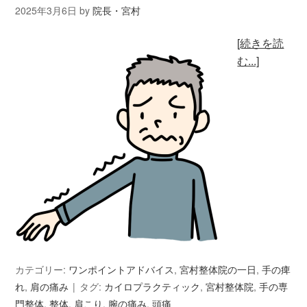
2025年3月6日
by
院長・宮村
[続きを読
む...]
カテゴリー:
ワンポイントアドバイス
,
宮村整体院の一日
,
手の痺
れ
,
肩の痛み
タグ:
カイロプラクティック
,
宮村整体院
,
手の専
門整体
,
整体
,
肩こり
,
腕の痛み
,
頭痛