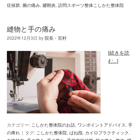
症候群
,
腕の痛み
,
腱鞘炎
,
訪問スポーツ整体こしかた整体院
縫物と手の痛み
2022年12月3日
by
院長・宮村
[続きを読
む...]
カテゴリー:
こしかた整体院のお話
,
ワンポイントアドバイス
,
手
の痺れ
タグ:
こしかた整体院
,
ばね指
,
カイロプラクティック
,