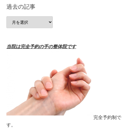
テ
過去の記事
ゴ
リ
過
去
の
記
当院は完全予約の手の整体院です
事
完全予約制で
す。