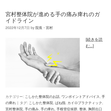
宮村整体院が進める手の痛み痺れのガ
イドライン
2022年12月7日
by
院長・宮村
[続きを読
む...]
カテゴリー:
こしかた整体院のお話
,
ワンポイントアドバイス
,
手
の痺れ
タグ:
こしかた整体院
,
ばね指
,
カイロプラクティック
,
宮村整体院
,
手の痛み
,
手の痺れ
,
手根管症候群
,
整体
,
胸郭出口