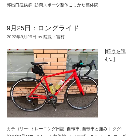
郭出口症候群
,
訪問スポーツ整体こしかた整体院
9月25日：ロングライド
2022年9月26日
by
院長・宮村
[続きを読
む...]
カテゴリー:
トレーニング日誌
,
自転車
,
自転車と痛み
タグ:
KhodaaBloom
,
こしかた整体院
,
カイロプラクティック
,
コーダ