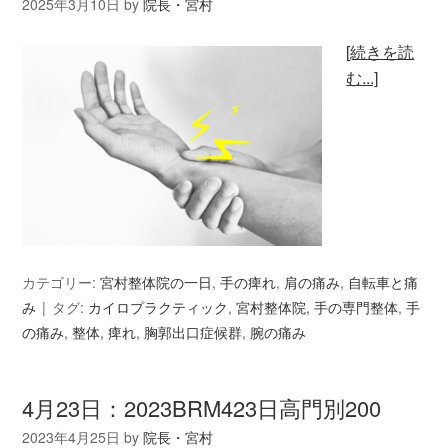
2025年3月10日
by
院長・宮村
[続きを読
む...]
カテゴリー:
宮村整体院の一日
,
手の痺れ
,
肩の痛み
,
自転車と痛
み
タグ:
カイロプラクティック
,
宮村整体院
,
手の専門整体
,
手
の痛み
,
整体
,
痺れ
,
胸郭出口症候群
,
腕の痛み
4月23日：2023BRM423日高門別200
2023年4月25日
by
院長・宮村