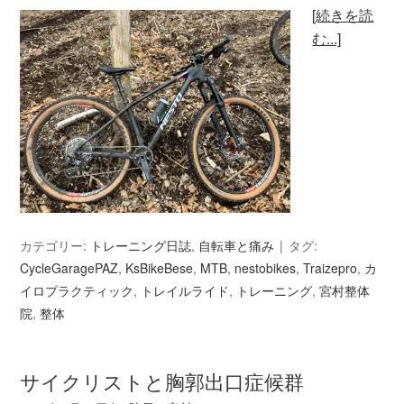
[続きを読
む...]
カテゴリー:
トレーニング日誌
,
自転車と痛み
タグ:
CycleGaragePAZ
,
KsBikeBese
,
MTB
,
nestobikes
,
Traizepro
,
カ
イロプラクティック
,
トレイルライド
,
トレーニング
,
宮村整体
院
,
整体
サイクリストと胸郭出口症候群