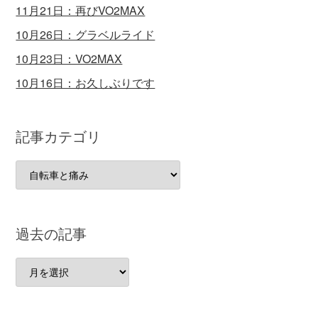
11月21日：再びVO2MAX
10月26日：グラベルライド
10月23日：VO2MAX
10月16日：お久しぶりです
記事カテゴリ
記
事
カ
テ
過去の記事
ゴ
リ
過
去
の