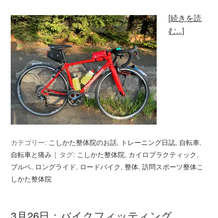
[続きを読
む...]
カテゴリー:
こしかた整体院のお話
,
トレーニング日誌
,
自転車
,
自転車と痛み
タグ:
こしかた整体院
,
カイロプラクティック
,
ブルベ
,
ロングライド
,
ロードバイク
,
整体
,
訪問スポーツ整体こ
しかた整体院
3月26日：バイクフィッティング