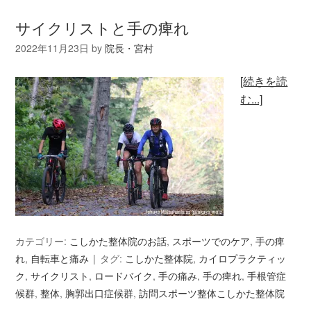
サイクリストと手の痺れ
2022年11月23日
by
院長・宮村
[続きを読
む...]
カテゴリー:
こしかた整体院のお話
,
スポーツでのケア
,
手の痺
れ
,
自転車と痛み
タグ:
こしかた整体院
,
カイロプラクティッ
ク
,
サイクリスト
,
ロードバイク
,
手の痛み
,
手の痺れ
,
手根管症
候群
,
整体
,
胸郭出口症候群
,
訪問スポーツ整体こしかた整体院