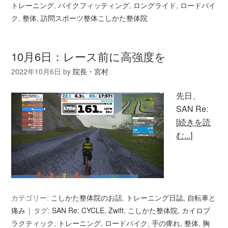
トレーニング
,
バイクフィッティング
,
ロングライド
,
ロードバイ
ク
,
整体
,
訪問スポーツ整体こしかた整体院
10月6日：レース前に高強度を
2022年10月6日
by
院長・宮村
先日、
SAN Re:
[続きを読
む...]
カテゴリー:
こしかた整体院のお話
,
トレーニング日誌
,
自転車と
痛み
タグ:
SAN Re: CYCLE
,
Zwift
,
こしかた整体院
,
カイロプ
ラクティック
,
トレーニング
,
ロードバイク
,
手の痺れ
,
整体
,
胸