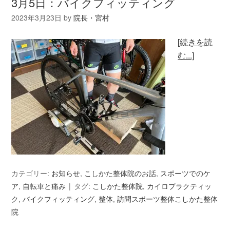
3月5日：バイクフィッティング
2023年3月23日
by
院長・宮村
[続きを読
む...]
カテゴリー:
お知らせ
,
こしかた整体院のお話
,
スポーツでのケ
ア
,
自転車と痛み
タグ:
こしかた整体院
,
カイロプラクティッ
ク
,
バイクフィッティング
,
整体
,
訪問スポーツ整体こしかた整体
院