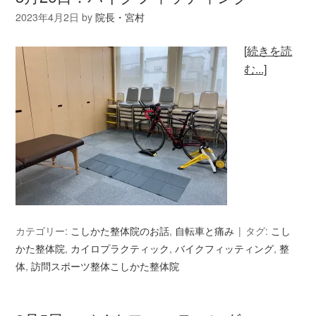
2023年4月2日
by
院長・宮村
[続きを読
む...]
カテゴリー:
こしかた整体院のお話
,
自転車と痛み
タグ:
こし
かた整体院
,
カイロプラクティック
,
バイクフィッティング
,
整
体
,
訪問スポーツ整体こしかた整体院