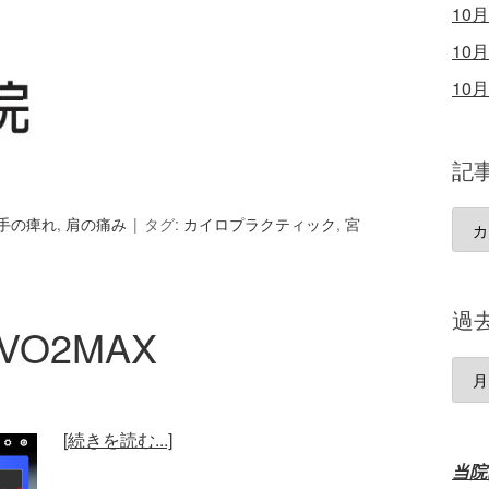
10
10
10
記
記
手の痺れ
,
肩の痛み
タグ:
カイロプラクティック
,
宮
事
カ
テ
過
VO2MAX
ゴ
リ
過
去
の
[続きを読む...]
記
当院
事