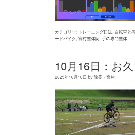
カテゴリー:
トレーニング日誌
,
自転車と
ードバイク
,
宮村整体院
,
手の専門整体
10月16日：お
2025年10月16日
by
院長・宮村