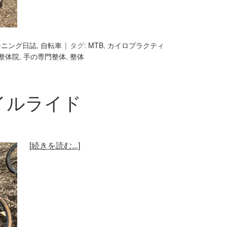
ーニング日誌
,
自転車
タグ:
MTB
,
カイロプラクティ
整体院
,
手の専門整体
,
整体
イルライド
[続きを読む...]