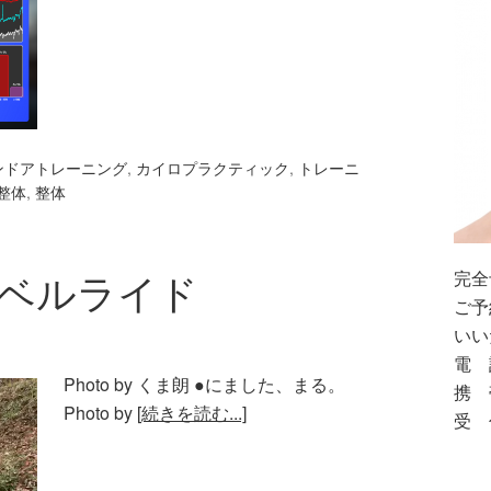
ンドアトレーニング
,
カイロプラクティック
,
トレーニ
整体
,
整体
ラベルライド
完全
ご予
いい
電 話
Photo by くま朗 ●にました、まる。
携 帯
Photo by
[続きを読む...]
受 