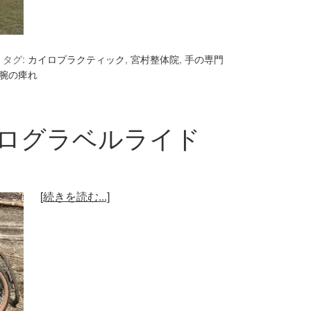
タグ:
カイロプラクティック
,
宮村整体院
,
手の専門
腕の痺れ
ドログラベルライド
[続きを読む...]