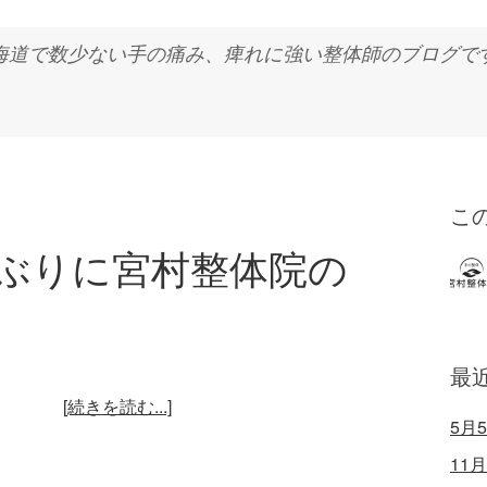
海道で数少ない手の痛み、痺れに強い整体師のブログで
こ
しぶりに宮村整体院の
最
[続きを読む...]
5月
11