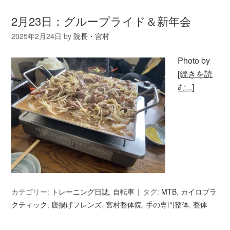
2月23日：グループライド＆新年会
2025年2月24日
by
院長・宮村
Photo by
[続きを読
む...]
カテゴリー:
トレーニング日誌
,
自転車
タグ:
MTB
,
カイロプラ
クティック
,
唐揚げフレンズ
,
宮村整体院
,
手の専門整体
,
整体