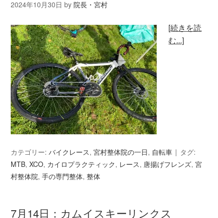
2024年10月30日
by
院長・宮村
[続きを読
む...]
カテゴリー:
バイクレース
,
宮村整体院の一日
,
自転車
タグ:
MTB
,
XCO
,
カイロプラクティック
,
レース
,
唐揚げフレンズ
,
宮
村整体院
,
手の専門整体
,
整体
7月14日：カムイスキーリンクス