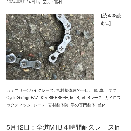
2024年6月24日
by
院長・宮村
[続きを読
む...]
カテゴリー:
バイクレース
,
宮村整体院の一日
,
自転車
タグ:
CycleGaragePAZ
,
K’ｓBIKEBESE
,
MTB
,
MTBレース
,
カイロプ
ラクティック
,
レース
,
宮村整体院
,
手の専門整体
,
整体
5月12日：全道MTB４時間耐久レースin