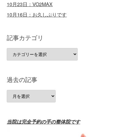
10月23日：VO2MAX
10月16日：お久しぶりです
記事カテゴリ
記
事
カ
テ
過去の記事
ゴ
リ
過
去
の
記
当院は完全予約の手の整体院です
事