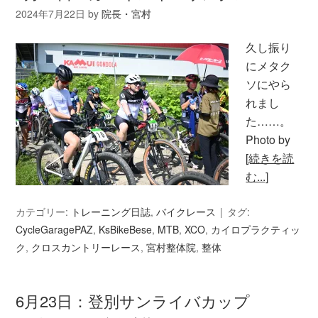
2024年7月22日
by
院長・宮村
久し振り
にメタク
ソにやら
れまし
た……。
Photo by
[続きを読
む...]
カテゴリー:
トレーニング日誌
,
バイクレース
タグ:
CycleGaragePAZ
,
KsBikeBese
,
MTB
,
XCO
,
カイロプラクティッ
ク
,
クロスカントリーレース
,
宮村整体院
,
整体
6月23日：登別サンライバカップ