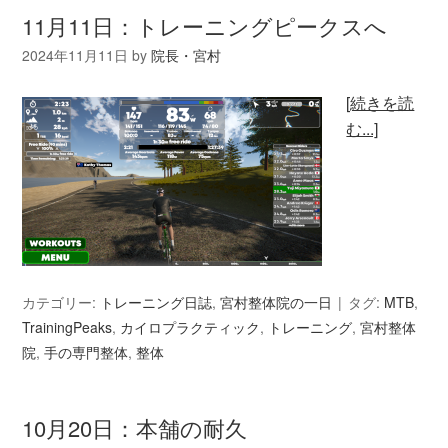
11月11日：トレーニングピークスへ
2024年11月11日
by
院長・宮村
[続きを読
む...]
カテゴリー:
トレーニング日誌
,
宮村整体院の一日
タグ:
MTB
,
TrainingPeaks
,
カイロプラクティック
,
トレーニング
,
宮村整体
院
,
手の専門整体
,
整体
10月20日：本舗の耐久