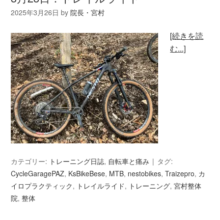
2025年3月26日
by
院長・宮村
[続きを読
む...]
カテゴリー:
トレーニング日誌
,
自転車と痛み
タグ:
CycleGaragePAZ
,
KsBikeBese
,
MTB
,
nestobikes
,
Traizepro
,
カ
イロプラクティック
,
トレイルライド
,
トレーニング
,
宮村整体
院
,
整体