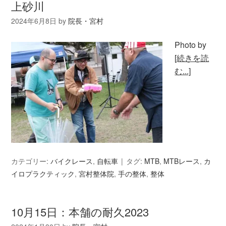
上砂川
2024年6月8日
by
院長・宮村
Photo by
[続きを読
む...]
カテゴリー:
バイクレース
,
自転車
タグ:
MTB
,
MTBレース
,
カ
イロプラクティック
,
宮村整体院
,
手の整体
,
整体
10月15日：本舗の耐久2023