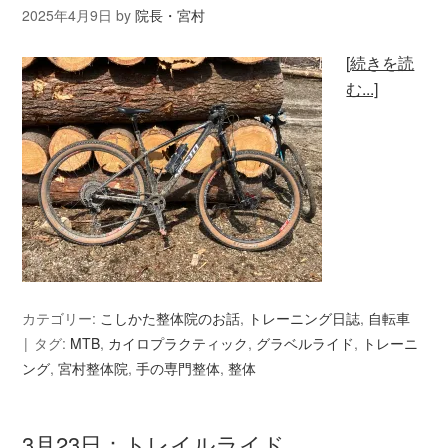
2025年4月9日
by
院長・宮村
[続きを読
む...]
カテゴリー:
こしかた整体院のお話
,
トレーニング日誌
,
自転車
タグ:
MTB
,
カイロプラクティック
,
グラベルライド
,
トレーニ
ング
,
宮村整体院
,
手の専門整体
,
整体
3月23日：トレイルライド