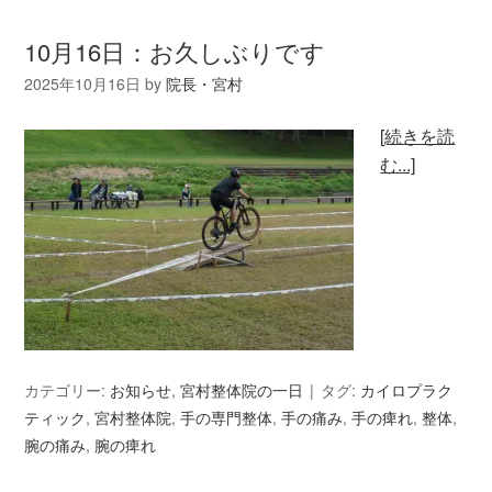
10月16日：お久しぶりです
2025年10月16日
by
院長・宮村
[続きを読
む...]
カテゴリー:
お知らせ
,
宮村整体院の一日
タグ:
カイロプラク
ティック
,
宮村整体院
,
手の専門整体
,
手の痛み
,
手の痺れ
,
整体
,
腕の痛み
,
腕の痺れ