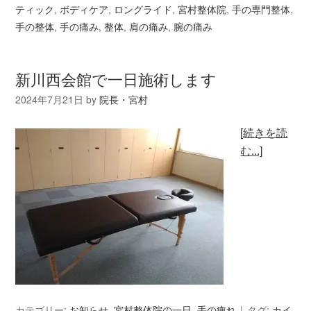
ティック
,
ボディケア
,
ロングライド
,
宮村整体院
,
手の専門整体
,
手の整体
,
手の痛み
,
整体
,
肩の痛み
,
腕の痛み
新川西会館で一日施術します
2024年7月21日
by
院長・宮村
[続きを読
む...]
カテゴリー:
お知らせ
,
宮村整体院の一日
,
手の痺れ
タグ:
カイ