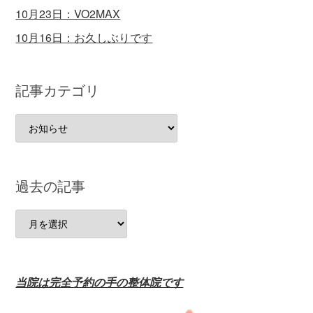
10月23日：VO2MAX
10月16日：お久しぶりです
記事カテゴリ
記
事
カ
テ
過去の記事
ゴ
リ
過
去
の
記
当院は完全予約の手の整体院です
事