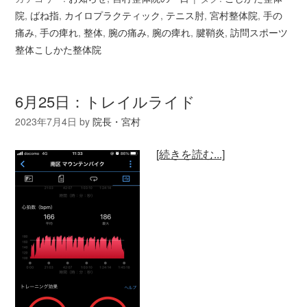
院
,
ばね指
,
カイロプラクティック
,
テニス肘
,
宮村整体院
,
手の
痛み
,
手の痺れ
,
整体
,
腕の痛み
,
腕の痺れ
,
腱鞘炎
,
訪問スポーツ
整体こしかた整体院
6月25日：トレイルライド
2023年7月4日
by
院長・宮村
[続きを読む...]