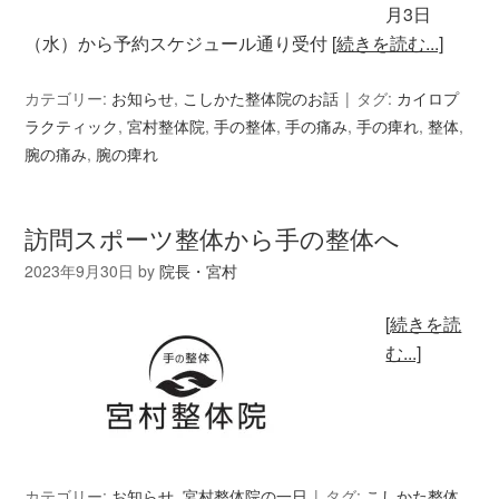
月3日
（水）から予約スケジュール通り受付
[続きを読む...]
カテゴリー:
お知らせ
,
こしかた整体院のお話
タグ:
カイロプ
ラクティック
,
宮村整体院
,
手の整体
,
手の痛み
,
手の痺れ
,
整体
,
腕の痛み
,
腕の痺れ
訪問スポーツ整体から手の整体へ
2023年9月30日
by
院長・宮村
[続きを読
む...]
カテゴリー:
お知らせ
,
宮村整体院の一日
タグ:
こしかた整体