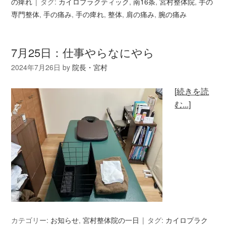
の痺れ
タグ:
カイロプラクティック
,
南16条
,
宮村整体院
,
手の
専門整体
,
手の痛み
,
手の痺れ
,
整体
,
肩の痛み
,
腕の痛み
7月25日：仕事やらなにやら
2024年7月26日
by
院長・宮村
[続きを読
む...]
カテゴリー:
お知らせ
,
宮村整体院の一日
タグ:
カイロプラク