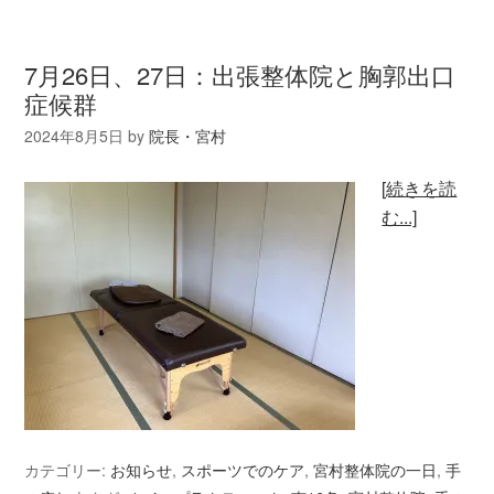
7月26日、27日：出張整体院と胸郭出口
症候群
2024年8月5日
by
院長・宮村
[続きを読
む...]
カテゴリー:
お知らせ
,
スポーツでのケア
,
宮村整体院の一日
,
手