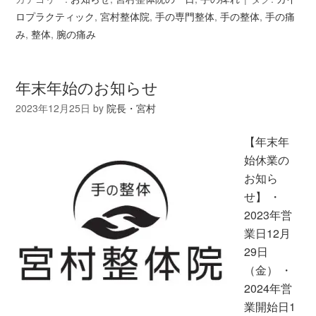
ロプラクティック
,
宮村整体院
,
手の専門整体
,
手の整体
,
手の痛
み
,
整体
,
腕の痛み
年末年始のお知らせ
2023年12月25日
by
院長・宮村
【年末年
始休業の
お知ら
せ】 ・
2023年営
業日12月
29日
（金） ・
2024年営
業開始日1