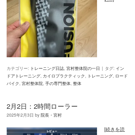
カテゴリー:
トレーニング日誌
,
宮村整体院の一日
タグ:
イン
ドアトレーニング
,
カイロプラクティック
,
トレーニング
,
ロード
バイク
,
宮村整体院
,
手の専門整体
,
整体
2月2日：2時間ローラー
2025年2月3日
by
院長・宮村
[続きを読