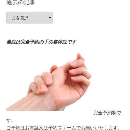
過去の記事
ゴ
リ
過
去
の
記
当院は完全予約の手の整体院です
事
完全予約制で
す。
ご予約はお電話又は予約フォームでお願いいたします。