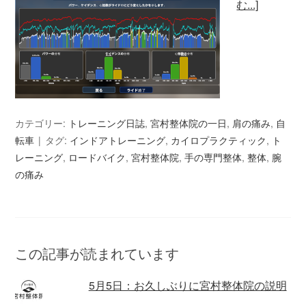
む...]
カテゴリー:
トレーニング日誌
,
宮村整体院の一日
,
肩の痛み
,
自
転車
タグ:
インドアトレーニング
,
カイロプラクティック
,
ト
レーニング
,
ロードバイク
,
宮村整体院
,
手の専門整体
,
整体
,
腕
の痛み
この記事が読まれています
5月5日：お久しぶりに宮村整体院の説明