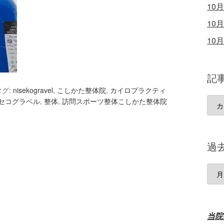
10
10
10
記
タグ:
nisekogravel
,
こしかた整体院
,
カイロプラクティ
記
セコグラベル
,
整体
,
訪問スポーツ整体こしかた整体院
事
カ
テ
過
ゴ
リ
過
去
の
記
当院
事