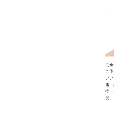
完全
ご予
いい
電 話
携 帯
受 