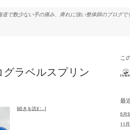
海道で数少ない手の痛み、痺れに強い整体師のブログで
こ
セコグラベルスプリン
最
[続きを読む...]
5月
11