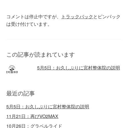
き
し
き
ま
い
ま
す
ウ
す
)
ィ
)
コメントは停止中ですが、
トラックバック
とピンバック
ン
ド
ウ
は受け付けています。
で
開
き
ま
す
)
この記事が読まれています
5月5日：お久しぶりに宮村整体院の説明
最近の記事
5月5日：お久しぶりに宮村整体院の説明
11月21日：再びVO2MAX
10月26日：グラベルライド