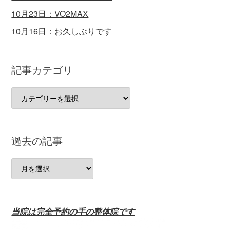
10月23日：VO2MAX
10月16日：お久しぶりです
記事カテゴリ
記
事
カ
テ
過去の記事
ゴ
リ
過
去
の
記
当院は完全予約の手の整体院です
事