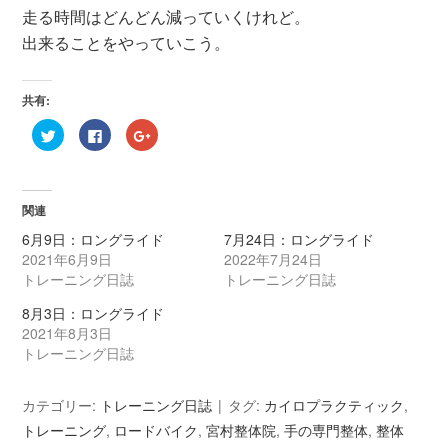
走る時間はどんどん減っていくけれど。
出来ることをやっていこう。
共有:
ク
F
ク
リ
a
リ
ッ
c
ッ
ク
e
ク
し
b
し
て
o
て
T
o
G
関連
w
k
o
i
で
o
6月9日：ロングライド
7月24日：ロングライド
t
共
g
t
有
l
2021年6月9日
2022年7月24日
e
す
e
r
る
+
トレーニング日誌
トレーニング日誌
で
に
で
共
は
共
8月3日：ロングライド
有
ク
有
(
リ
(
2021年8月3日
新
ッ
新
し
ク
し
トレーニング日誌
い
し
い
ウ
て
ウ
ィ
く
ィ
ン
だ
ン
カテゴリー:
トレーニング日誌
タグ:
カイロプラクティック
,
ド
さ
ド
ウ
い
ウ
トレーニング
,
ロードバイク
,
宮村整体院
,
手の専門整体
,
整体
で
(
で
開
新
開