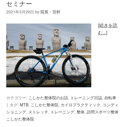
セミナー
2021年3月29日
by
院長・宮村
[続きを読
む...]
カテゴリー:
こしかた整体院のお話
,
トレーニング日誌
,
自転車
タグ:
MTB
,
こしかた整体院
,
カイロプラクティック
,
コンディ
ショニング
,
ストレッチ
,
トレーニング
,
整体
,
訪問スポーツ整体
こしかた整体院