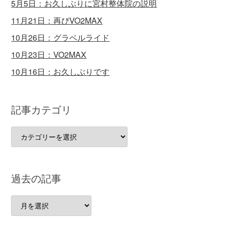
5月5日：お久しぶりに宮村整体院の説明
11月21日：再びVO2MAX
10月26日：グラベルライド
10月23日：VO2MAX
10月16日：お久しぶりです
記事カテゴリ
記
事
カ
テ
過去の記事
ゴ
リ
過
去