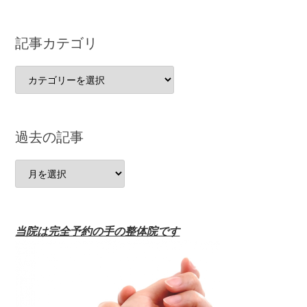
記事カテゴリ
記
事
カ
テ
過去の記事
ゴ
リ
過
去
の
記
当院は完全予約の手の整体院です
事